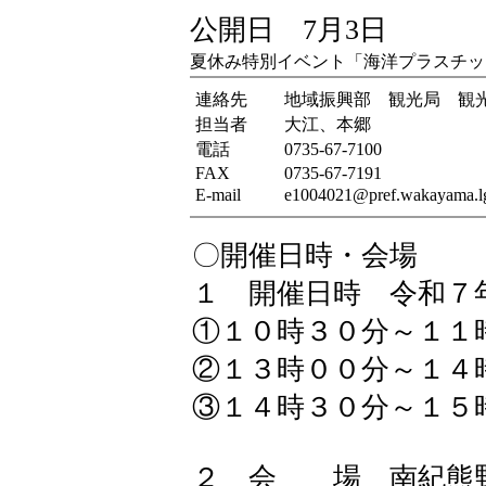
公開日 7月3日
夏休み特別イベント「海洋プラスチッ
連絡先
地域振興部 観光局 観
担当者
大江、本郷
電話
0735-67-7100
FAX
0735-67-7191
E-mail
e1004021@pref.wakayama.lg
〇開催日時・会場
１ 開催日時 令和７
①１０時３０分～１１
②１３時００分～１４
③１４時３０分～１５
２ 会 場 南紀熊