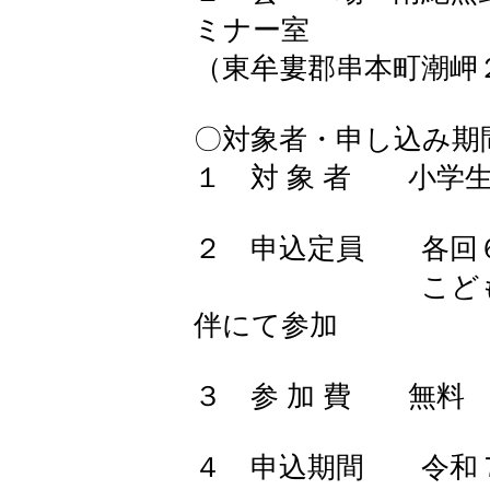
ミナー室
（東牟婁郡串本町潮岬
〇対象者・申し込み期
１ 対 象 者 小学
２ 申込定員 各回
こどもと保護
伴にて参加
３ 参 加 費 無料
４ 申込期間 令和