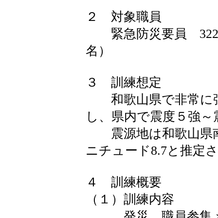
２ 対象職員
緊急防災要員 322名
名）
３ 訓練想定
和歌山県で非常に強
し、県内で震度５強～
震源地は和歌山県南
ニチュード8.7と推定
４ 訓練概要
（１）訓練内容
発災 職員参集メー