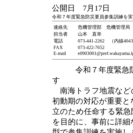
公開日 7月17日
令和７年度緊急防災要員参集訓練を実
連絡先
危機管理部 危機管理局
担当者
山本 直幸
電話
073-441-2262 （内線404
FAX
073-422-7652
E-mail
e0903001@pref.wakayama.lg
令和７年度緊急防災
す
南海トラフ地震など
初動期の対応が重要と
立のため任命する緊急
を目的に、事前に詳細
型で参集訓練を実施し