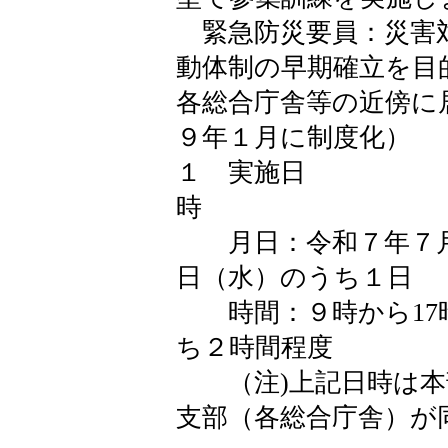
緊急防災要員：災害
動体制の早期確立を目
各総合庁舎等の近傍に
９年１月に制度化）
１ 実施日
月日：令和７年７月2
日（水）のうち１日
時間：９時から17時
ち２時間程度
（注)上記日時は本
支部（各総合庁舎）が