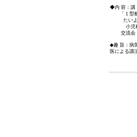
◆内 容：
「１型糖
たいよう
小児科専門
交流会（１
◆趣 旨：
医による講