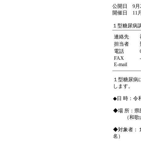
公開日 9月
開催日 11月
１型糖尿病
連絡先
担当者
電話
FAX
E-mail
１型糖尿病
します。
◆日 時：
◆場 所：
（和歌山
◆対象者：
名）