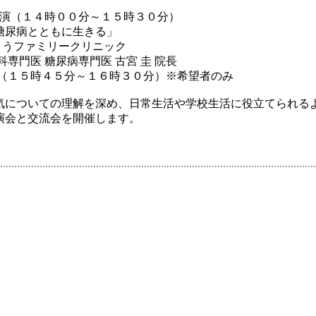
講 演（１４時００分～１５時３０分）
尿病とともに生きる」
ファミリークリニック
医 糖尿病専門医 古宮 圭 院長
５時４５分～１６時３０分）※希望者のみ
病気についての理解を深め、日常生活や学校生活に役立てられる
演会と交流会を開催します。