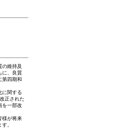
質の維持及
もに、良質
に第四期和
化に関する
部改正された
画を一部改
皆様が将来
ます。