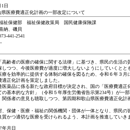
月1日
山県医療費適正化計画の一部改定について
福祉保健部 福祉保健政策局 国民健康保険課
喜納、磯貝
073-441-2541
--
高齢者の医療の確保に関する法律」に基づき、県民の生活の
保しつつ、今後医療費が過度に増大しないようにしていくとと
医療を効率的に提供する体制の確保を図るため、令和６年３月
費適正化計画を策定しました。
医薬品に係る新たな政府目標が決定され、国の「医療費適正
ての基本的な方針」（令和５年厚生労働省告示第234号）が一
、関係者の意見も聴取しつつ、第四期和歌山県医療費適正化計
。
、保健・医療・福祉の関係機関・団体が一体となり、県民の
良質かつ適切な医療を受けられるよう、本計画を推進していき
定年月日