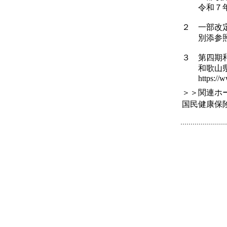
令和７年９
２ 一部改
別添参
３ 第四期
和歌山県
https://www.
＞＞関連ホ
国民健康保険課 htt