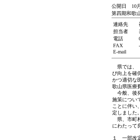
公開日 10
第四期和歌
連絡先
担当者
電話
FAX
E-mail
県では、「
び向上を確
かつ適切な
歌山県医療
今般、後発
施策につい
ことに伴い
定しました
県、市町村
にわたって
１ 一部改