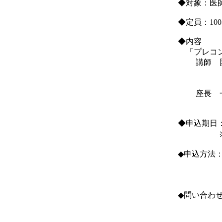
◆対象：医
◆定員：10
◆内容
「プレコン
講師 国
女性の健
医長 
座長 一
理事 
◆申込期日
※手話通訳
◆申込方法：
【URL】htt
※上記方
◆問い合わ
TEL 073
E-mail e