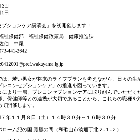
月2日
月1日
セプションケア講演会」を初開催します！
福祉保健部 福祉保健政策局 健康推進課
佐伯、中尾
073-441-2642
--
e0412001@pref.wakayama.lg.jp
は、若い男女が将来のライフプランを考えながら、日々の生
プレコンセプションケア」の推進を図っています。
により一層、プレコンセプションケアに取り組んでいただく
師、保健師等との連携が大切であることから、これらの職種を
めて開催します。
和７年１１月８日（土）１４時３０分～１６時３０分
バローム紀の国 鳳凰の間（和歌山市湊通丁北２-１-２）