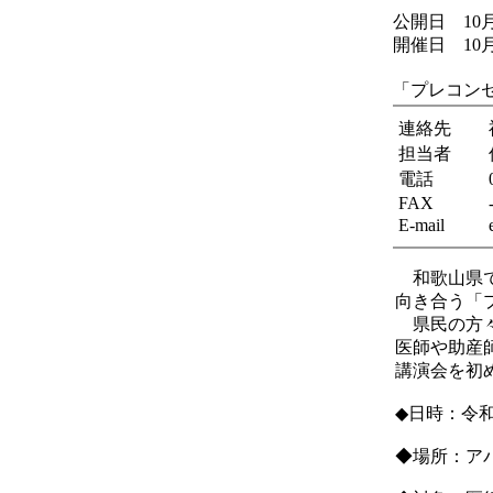
公開日 10
開催日 10
「プレコン
連絡先
担当者
電話
FAX
E-mail
和歌山県で
向き合う「
県民の方々
医師や助産
講演会を初
◆日時：令
◆場所：ア