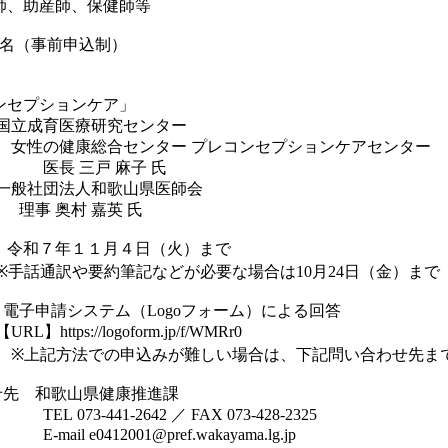
師、助産師、保健師等
0名（事前申込制）
セプションケア」
立成育医療研究センター
康総合センター プレコンセプションケアセンター
三戸 麻子 氏
般社団法人和歌山県医師会
奥村 嘉英 氏
：令和７年１１月４日（火）まで
や要約筆記などが必要な場合は10月24日（金）まで
電子申請システム（Logoフォーム）による回答
ps://logoform.jp/f/WMRr0
法での申込みが難しい場合は、下記問い合わせ先ま
せ先 和歌山県健康推進課
-441-2642 ／ FAX 073-428-2325
0412001@pref.wakayama.lg.jp