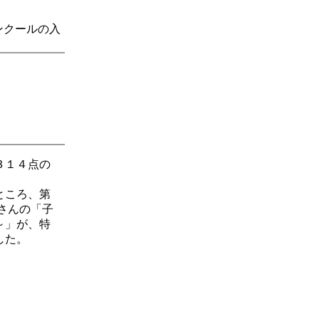
ンクールの入
３１４点の
ところ、第
さんの「子
～」が、特
した。