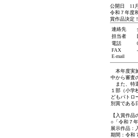
公開日 11
令和７年度
賞作品決定
連絡先
担当者
電話
FAX
E-mail
本年度実施
中から審査
また、特選
１部（小学
どもパトロ
別賞である
【入賞作
○「令和７
展示作品：
期間：令和