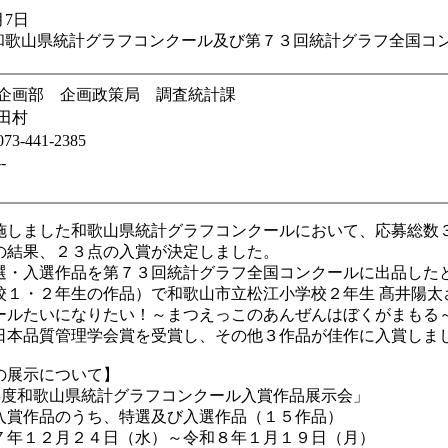
月7日
和歌山県統計グラフコンクール及び第７３回統計グラフ全国コ
！
企画部 企画政策局 調査統計課
田村
073-441-2385
--
しました和歌山県統計グラフコンクールにおいて、応募総数
の結果、２３点の入賞が決定しました。
・入選作品を第７３回統計グラフ全国コンクールに出品した
校１・２年生の作品）で和歌山市立松江小学校２年生 髙井陽太
ールたいになりたい！～まつえっこのあんぜんはぼくがまもる
日本品質管理学会賞を受賞し、その他３作品が佳作に入賞しま
品の展示について】
年度和歌山県統計グラフコンクール入賞作品展示会」
入賞作品のうち、特選及び入選作品（１５作品）
７年１２月２４日（水）～令和８年１月１９日（月）