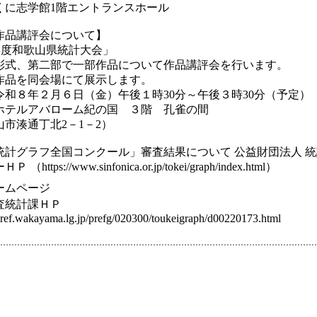
くに志学館1階エントランスホール
作品講評会について】
年度和歌山県統計大会」
彰式、第二部で一部作品について作品講評会を行います。
作品を同会場にて展示します。
８年２月６日（金）午後１時30分～午後３時30分（予定）
ルアバローム紀の国 ３階 孔雀の間
湊通丁北2－1－2）
統計グラフ全国コンクール」審査結果について 公益財団法人 
ttps://www.sinfonica.or.jp/tokei/graph/index.html）
ームページ
査統計課ＨＰ
ref.wakayama.lg.jp/prefg/020300/toukeigraph/d00220173.html