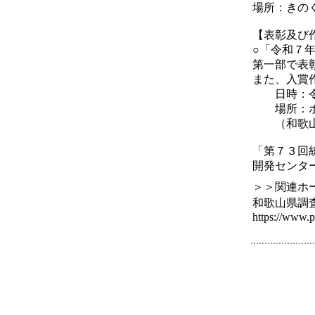
場所：きの
【表彰及び
○「令和７
第一部で表
また、入賞
日時：令和
場所：ホテ
（和歌山市
「第７３回
開発センターＨＰ （h
＞＞関連ホ
和歌山県調
https://www.p