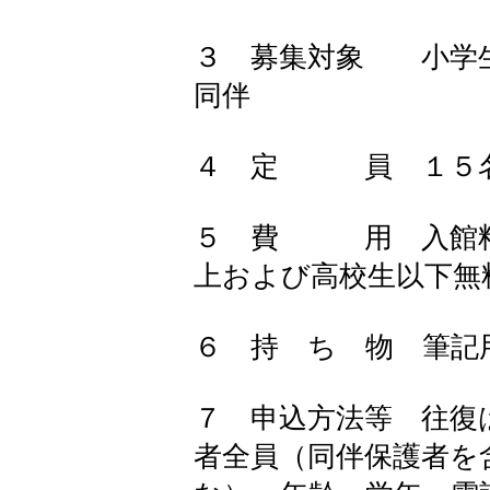
３ 募集対象 小学
同伴
４ 定 員 １５
５ 費 用 入館料
上および高校生以下無
６ 持 ち 物 筆記
７ 申込方法等 往復
者全員（同伴保護者を