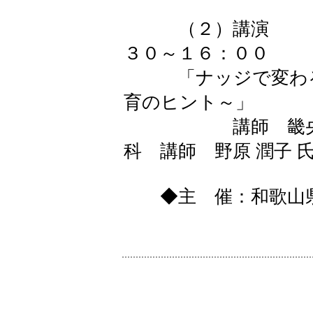
教授 岸上
（２）講
３０～１６：００
「ナッジで変わる
育のヒント～」
講師 畿央大学 
科 講師 野原 潤子 
◆主 催：和歌山県