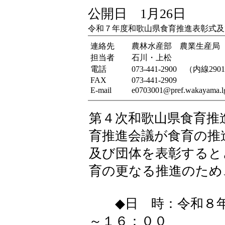
公開日 1月26日
令和７年度和歌山県食育推進表彰式及
連絡先
農林水産部 農業生産局
担当者
石川・上松
電話
073-441-2900 （内線290
FAX
073-441-2909
E-mail
e0703001@pref.wakayama.lg
第４次和歌山県食育推
育推進会議が食育の推
及び団体を表彰すると
育の更なる推進のため
◆日 時：令和８年
～１６：００