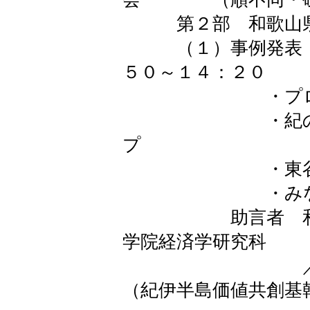
第２部 和歌山県
（１）事
５０～１４：２０
・プロジェク
・紀の川市環
プ
・東谷 佳
・みなべ町農
助言者 和歌山
学院経済学研究科
／食農総合
（紀伊半島価値共創基