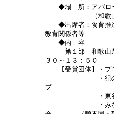
◆場 所：アバロー
（和歌山市湊通
◆出席者：食育推進
教育関係者等
◆内 容
第１部 和歌山県
３０～１３：５０
【受賞団体】・プロ
・紀の川市環
プ
・東谷 
・みなべ町
会 （順不同・敬