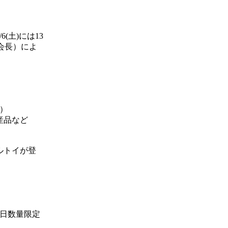
土)には13
会長）によ
回）
産品など
ルトイが登
日数量限定