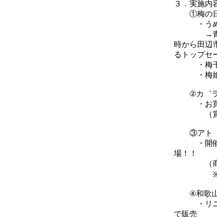
３．実施内
①梅の日2
・うめ特
→青梅をは
時から田辺
るトップセ
・梅干し
・梅娘による
②カ゛ラ
・お買い上
（賞品）
③アト゛ヘ
・開催期間
場！！
（商品）
※商品が
④和歌山県
・リニュー
で販売