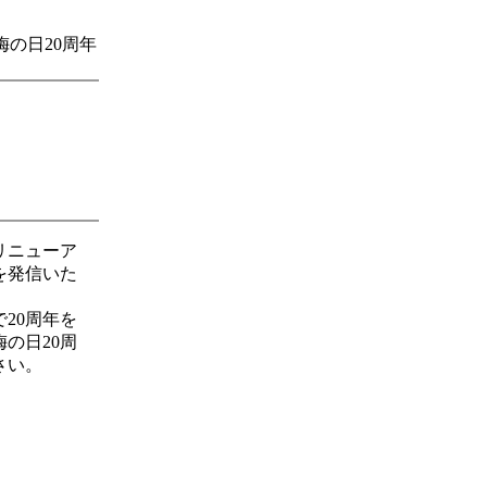
の日20周年
リニューア
を発信いた
で20周年を
の日20周
さい。