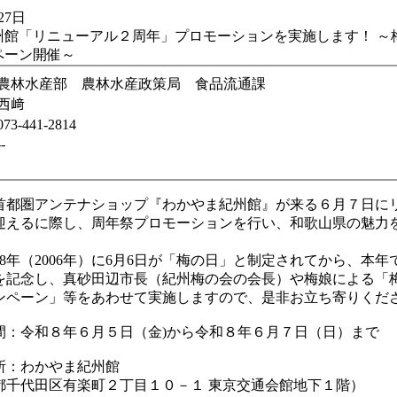
27日
州館「リニューアル２周年」プロモーションを実施します！ ～梅
ペーン開催～
農林水産部 農林水産政策局 食品流通課
西﨑
073-441-2814
--
首都圏アンテナショップ『わかやま紀州館』が来る６月７日に
迎えるに際し、周年祭プロモーションを行い、和歌山県の魅力
8年（2006年）に6月6日が「梅の日」と制定されてから、本年
を記念し、真砂田辺市長（紀州梅の会の会長）や梅娘による「梅
ンペーン」等をあわせて実施しますので、是非お立ち寄りくだ
間：令和８年６月５日（金)から令和８年６月７日（日）まで
所：わかやま紀州館
代田区有楽町２丁目１０－１ 東京交通会館地下１階）