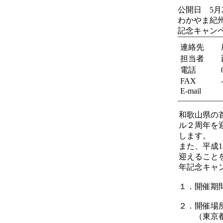
公開日 5月
わかやま紀
記念キャン
連絡先
担当者
電話
FAX
E-mail
和歌山県の
ル２周年を
します。
また、平成1
迎えること
年記念キャ
１．開催期
２．開催場
（東京都千