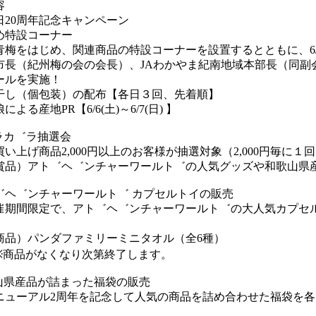
容
0周年記念キャンペーン
設コーナー
じめ、関連商品の特設コーナーを設置するとともに、6/6(
市長（紀州梅の会の会長）、JAわかやま紀南地域本部長（同副
ールを実施！
（個包装）の配布【各日３回、先着順】
産地PR【6/6(土)～6/7(日) 】
カ゛ラ抽選会
げ商品2,000円以上のお客様が抽選対象（2,000円毎に１
アト゛ヘ゛ンチャーワールト゛の人気グッズや和歌山県
゛ンチャーワールト゛ カプセルトイの販売
限定で、アト゛ヘ゛ンチャーワールト゛の大人気カプセ
パンダファミリーミニタオル（全6種）
なくなり次第終了します。
産品が詰まった福袋の販売
アル2周年を記念して人気の商品を詰め合わせた福袋を各