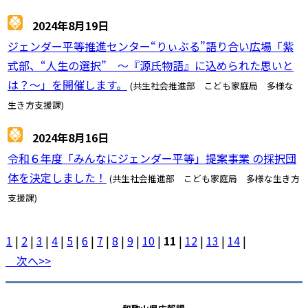
2024年8月19日
ジェンダー平等推進センター“りぃぶる”語り合い広場「紫
式部、“人生の選択” ～『源氏物語』に込められた思いと
は？～」を開催します。
(共生社会推進部 こども家庭局 多様な
生き方支援課)
2024年8月16日
令和６年度「みんなにジェンダー平等」提案事業 の採択団
体を決定しました！
(共生社会推進部 こども家庭局 多様な生き方
支援課)
1
|
2
|
3
|
4
|
5
|
6
|
7
|
8
|
9
|
10
|
11
|
12
|
13
|
14
|
次へ>>