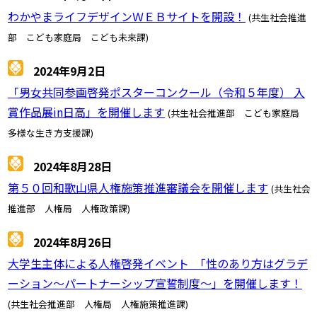
わかやまライフデザインＷＥＢサイトを開設！
(共生社会推進
部 こども家庭局 こども未来課)
2024年9月2日
「男女共同参画啓発ポスターコンクール（令和５年度） 入
賞作品展in日高」を開催します
(共生社会推進部 こども家庭局
多様な生き方支援課)
2024年8月28日
第５０回和歌山県人権施策推進審議会を開催します
(共生社会
推進部 人権局 人権政策課)
2024年8月26日
大学生主体による人権啓発イベント 「性のあり方はグラデ
ーション～パートナーシップ宣誓制度～」を開催します！
(共生社会推進部 人権局 人権施策推進課)