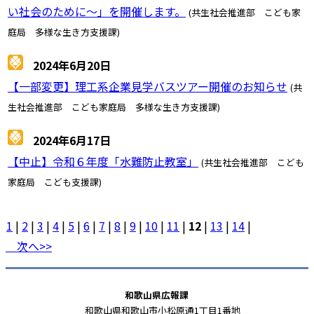
い社会のために～」を開催します。
(共生社会推進部 こども家
庭局 多様な生き方支援課)
2024年6月20日
【一部変更】理工系企業見学バスツアー開催のお知らせ
(共
生社会推進部 こども家庭局 多様な生き方支援課)
2024年6月17日
【中止】令和６年度「水難防止教室」
(共生社会推進部 こども
家庭局 こども支援課)
1
|
2
|
3
|
4
|
5
|
6
|
7
|
8
|
9
|
10
|
11
|
12
|
13
|
14
|
次へ>>
和歌山県広報課
和歌山県和歌山市小松原通1丁目1番地