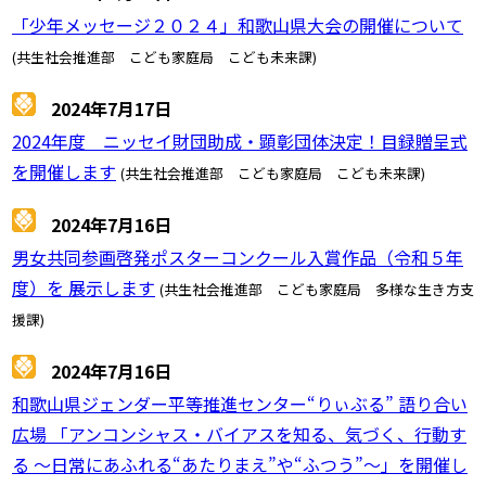
「少年メッセージ２０２４」和歌山県大会の開催について
(共生社会推進部 こども家庭局 こども未来課)
2024年7月17日
2024年度 ニッセイ財団助成・顕彰団体決定！目録贈呈式
を開催します
(共生社会推進部 こども家庭局 こども未来課)
2024年7月16日
男女共同参画啓発ポスターコンクール入賞作品（令和５年
度）を 展示します
(共生社会推進部 こども家庭局 多様な生き方支
援課)
2024年7月16日
和歌山県ジェンダー平等推進センター“りぃぶる” 語り合い
広場 「アンコンシャス・バイアスを知る、気づく、行動す
る ～日常にあふれる“あたりまえ”や“ふつう”～」を開催し