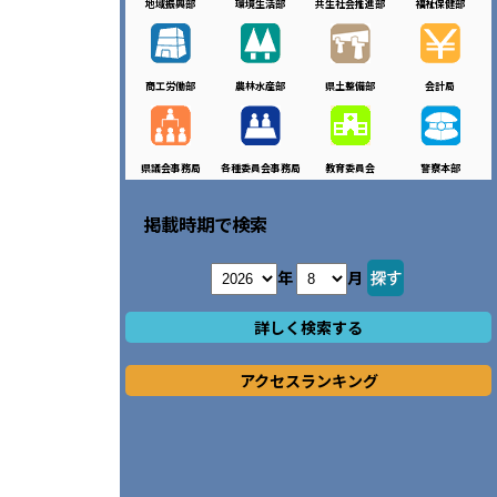
地域振興部
環境生活部
共生社会推進部
福祉保健部
商工労働部
農林水産部
県土整備部
会計局
県議会事務局
各種委員会事務局
教育委員会
警察本部
掲載時期で検索
年
月
詳しく検索する
アクセスランキング