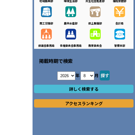
地域振興部
環境生活部
共生社会推進部
福祉保健部
商工労働部
農林水産部
県土整備部
会計局
県議会事務局
各種委員会事務局
教育委員会
警察本部
掲載時期で検索
年
月
詳しく検索する
アクセスランキング