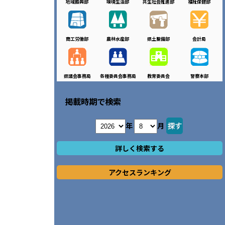
地域振興部
環境生活部
共生社会推進部
福祉保健部
商工労働部
農林水産部
県土整備部
会計局
県議会事務局
各種委員会事務局
教育委員会
警察本部
掲載時期で検索
年
月
詳しく検索する
アクセスランキング