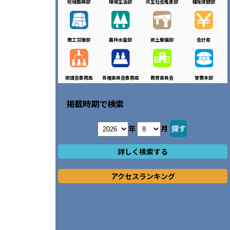
地域振興部
環境生活部
共生社会推進部
福祉保健部
商工労働部
農林水産部
県土整備部
会計局
県議会事務局
各種委員会事務局
教育委員会
警察本部
掲載時期で検索
年
月
詳しく検索する
アクセスランキング