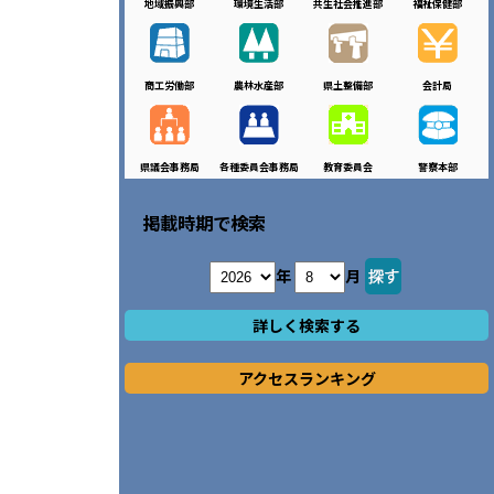
地域振興部
環境生活部
共生社会推進部
福祉保健部
商工労働部
農林水産部
県土整備部
会計局
県議会事務局
各種委員会事務局
教育委員会
警察本部
掲載時期で検索
年
月
詳しく検索する
アクセスランキング