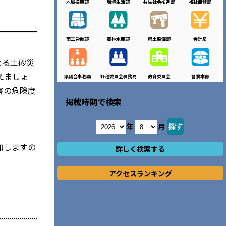
地域振興部
環境生活部
共生社会推進部
福祉保健部
商工労働部
農林水産部
県土整備部
会計局
よる土砂災
えましょ
県議会事務局
各種委員会事務局
教育委員会
警察本部
害の危険度
掲載時期で検索
年
月
加しますの
詳しく検索する
アクセスランキング