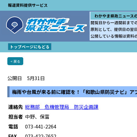
報道資料提供サービス
わかやま県政ニュース
閲覧日から一週間前まで
原則として、提供日の翌
公開している情報は資料
トップページにもどる
< 戻る
公開日 5月31日
梅雨や台風が来る前に確認を！「和歌山県防災ナビ」ア
連絡先
総務部 危機管理局 防災企画課
担当者
中野、保富
電話
073-441-2264
FAX
073-422-7652