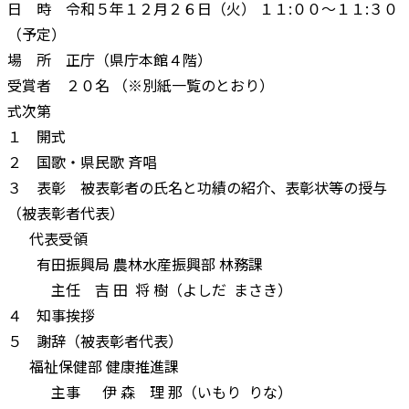
日 時 令和５年１２月２６日（火） １１:００～１１:３０
（予定）
場 所 正庁（県庁本館４階）
受賞者 ２０名 （※別紙一覧のとおり）
式次第
１ 開式
２ 国歌・県民歌 斉唱
３ 表彰 被表彰者の氏名と功績の紹介、表彰状等の授与
（被表彰者代表）
代表受領
有田振興局 農林水産振興部 林務課
主任 吉 田 将 樹（よしだ まさき）
４ 知事挨拶
５ 謝辞（被表彰者代表）
福祉保健部 健康推進課
主事 伊 森 理 那（いもり りな）