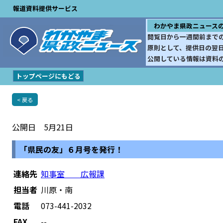
報道資料提供サービス
わかやま県政ニュース
閲覧日から一週間前まで
原則として、提供日の翌
公開している情報は資料
トップページにもどる
< 戻る
公開日 5月21日
「県民の友」６月号を発行！
連絡先
知事室 広報課
担当者
川原・南
電話
073-441-2032
FAX
--