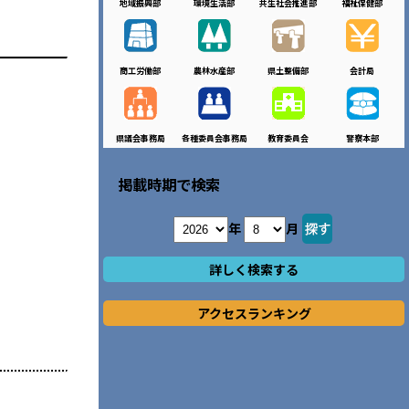
地域振興部
環境生活部
共生社会推進部
福祉保健部
商工労働部
農林水産部
県土整備部
会計局
県議会事務局
各種委員会事務局
教育委員会
警察本部
掲載時期で検索
年
月
詳しく検索する
アクセスランキング