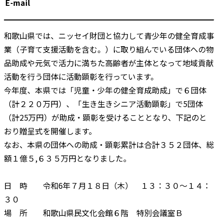
E-mail
和歌山県では、ニッセイ財団と協力して青少年の健全育成事
業（子育て支援活動を含む。）に取り組んでいる団体への物
品助成や元気で活力に満ちた高齢者が主体となって地域貢献
活動を行う団体に活動顕彰を行っています。
今年度、本県では「児童・少年の健全育成助成」で６団体
（計２２０万円）、「生き生きシニア活動顕彰」で5団体
（計25万円）が助成・顕彰を受けることとなり、下記のと
おり贈呈式を開催します。
なお、本県の団体への助成・顕彰累計は合計３５２団体、総
額１億５,６３５万円となりました。
日 時 令和6年７月１８日（木） １３：３０～１４：
３０
場 所 和歌山県民文化会館６階 特別会議室Ｂ