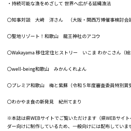
・持続可能な漁をめざして 世界へ広がる延縄漁法
〇知事対談 大﨑 洋さん （大阪・関西万博催事検討会
〇聖地リゾート！和歌山 龍王神社のアコウ
〇Wakayama 移住定住ヒストリー いこま わかこさん（
〇well-being和歌山 みかんくれよん
〇プレミア和歌山 梅と紫蘇（令和５年度審査委員特別賞受
〇わかやま食の新発見 紀州てまり
※本誌は県WEBサイトでご覧いただけます（県WEBサイ
ダー向けに制作しているため、一般向けには配布していま