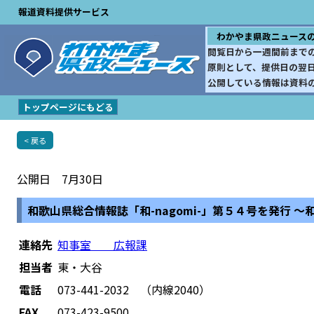
報道資料提供サービス
わかやま県政ニュース
閲覧日から一週間前まで
原則として、提供日の翌
公開している情報は資料
トップページにもどる
< 戻る
公開日 7月30日
和歌山県総合情報誌「和-nagomi-」第５４号を発行
連絡先
知事室 広報課
担当者
東・大谷
電話
073-441-2032 （内線2040）
FAX
073-423-9500