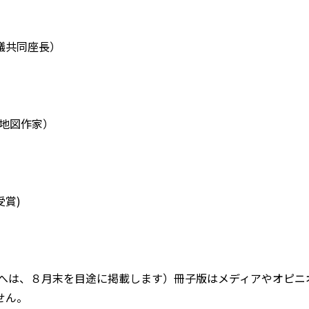
議共同座長）
絵地図作家）
賞)
トへは、８月末を目途に掲載します）冊子版はメディアやオピニ
せん。