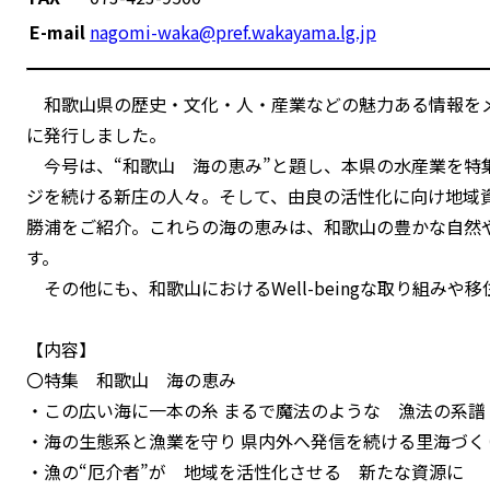
E-mail
nagomi-waka@pref.wakayama.lg.jp
和歌山県の歴史・文化・人・産業などの魅力ある情報をメ
に発行しました。
今号は、“和歌山 海の恵み”と題し、本県の水産業を特
ジを続ける新庄の人々。そして、由良の活性化に向け地域
勝浦をご紹介。これらの海の恵みは、和歌山の豊かな自然
す。
その他にも、和歌山におけるWell-beingな取り組み
【内容】
〇特集 和歌山 海の恵み
・この広い海に一本の糸 まるで魔法のような 漁法の系譜
・海の生態系と漁業を守り 県内外へ発信を続ける里海づく
・漁の“厄介者”が 地域を活性化させる 新たな資源に