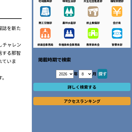
地域振興部
環境生活部
共生社会推進部
福祉保健部
商工労働部
農林水産部
県土整備部
会計局
報誌を新た
しチャレン
県議会事務局
各種委員会事務局
教育委員会
警察本部
信する那智
掲載時期で検索
れていま
年
月
す。
詳しく検索する
アクセスランキング