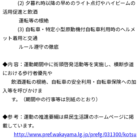
(2) 夕暮れ時以降の早めのライト点灯やハイビームの
活用促進と飲酒
運転等の根絶
(3) 自転車・特定小型原動機付自転車利用時のヘルメ
ット着用と交通
ルール遵守の徹底
◆内 容：運動期間中に街頭啓発活動等を実施し、横断歩道
における歩行者優先や
飲酒運転の根絶、自転車の安全利用・自転車保険への加
入等を呼びかけま
す。（期間中の行事等は別紙のとおり）
◆参 考：運動の推進要綱は県民生活課のホームページに掲
載しています。
http://www.pref.wakayama.lg.jp/prefg/031300/kotsu