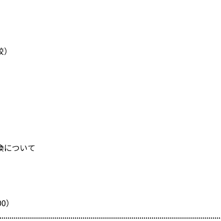
）
換について
0）