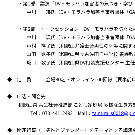
・第1部 講演「DV・モラハラ加害者の気づき・学び
中川 瑛氏（DV・モラハラ加害当事者団体「GADH
・第2部 トークセッション「DV・モラハラを防ぐた
中川 瑛氏（DV・モラハラ加害当事者団体「GADH
戸村 祥子氏（和歌山弁護士会両性の平等に関する
山田 晃子氏（和歌山県立古佐田丘中学校 養護教
坂口 敦子氏（和歌山県DV相談支援センター 主任
◆ 定 員 会場80名・オンライン100回線（要事前
◆ 申込・問合先
和歌山県 共生社会推進部 こども家庭局 多様な生き方支
Tel：073-441-2493 Mail：
tamura_s0018@pref
◆ 関連行事（「男性とジェンダー」をテーマとする講演