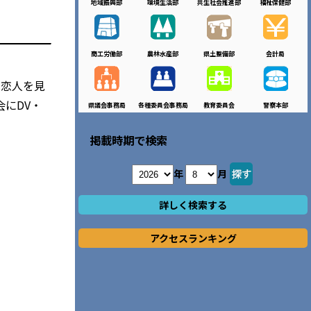
地域振興部
環境生活部
共生社会推進部
福祉保健部
商工労働部
農林水産部
県土整備部
会計局
や恋人を見
にDV・
県議会事務局
各種委員会事務局
教育委員会
警察本部
掲載時期で検索
年
月
詳しく検索する
アクセスランキング