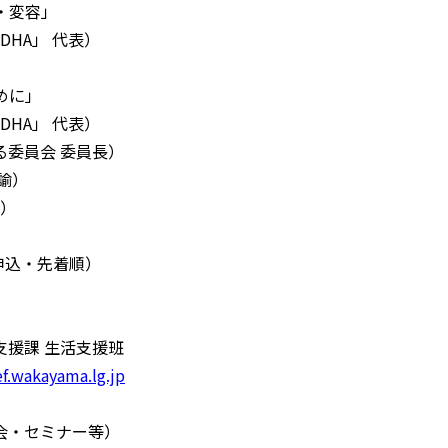
・変容」
A」 代表）
めに」
A」 代表）
委員会 委員長）
諭）
）
申込・先着順）
援課 生活支援班
.wakayama.lg.jp
会・セミナー等）