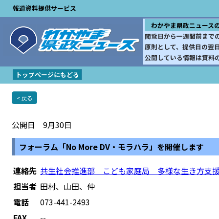
報道資料提供サービス
わかやま県政ニュース
閲覧日から一週間前まで
原則として、提供日の翌
公開している情報は資料
トップページにもどる
< 戻る
公開日 9月30日
フォーラム「No More DV・モラハラ」を開催します
連絡先
共生社会推進部 こども家庭局 多様な生き方支
担当者
田村、山田、仲
電話
073-441-2493
FAX
--