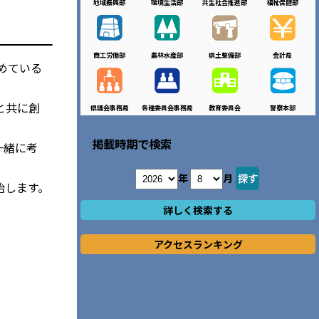
地域振興部
環境生活部
共生社会推進部
福祉保健部
商工労働部
農林水産部
県土整備部
会計局
めている
と共に創
県議会事務局
各種委員会事務局
教育委員会
警察本部
掲載時期で検索
一緒に考
年
月
始します。
詳しく検索する
アクセスランキング