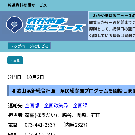
報道資料提供サービス
わかやま県政ニュース
閲覧日から一週間前まで
原則として、提供日の翌
公開している情報は資料
トップページにもどる
< 戻る
公開日 10月2日
和歌山県新総合計画 県民総参加プログラムを開始しま
連絡先
企画部 企画政策局 企画課
担当者
蓬臺(ほうだい)、脇谷、児嶋、石田
電話
073-441-2337 （内線2327）
FAX
073-422-1812