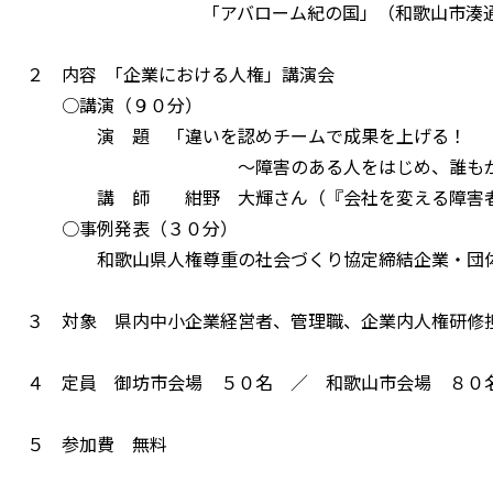
「アバローム紀の国」（和歌山市湊通丁
２ 内容 「企業における人権」講演会
○講演（９０分）
演 題 「違いを認めチームで成果を上げる！
～障害のある人をはじめ、誰もが強みを
講 師 紺野 大輝さん（『会社を変える障害者
○事例発表（３０分）
和歌山県人権尊重の社会づくり協定締結企業・団体
３ 対象 県内中小企業経営者、管理職、企業内人権研修
４ 定員 御坊市会場 ５０名 ／ 和歌山市会場 ８０
５ 参加費 無料