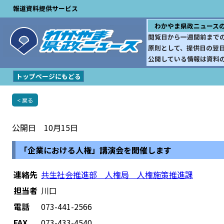
報道資料提供サービス
わかやま県政ニュース
閲覧日から一週間前まで
原則として、提供日の翌
公開している情報は資料
トップページにもどる
< 戻る
公開日 10月15日
「企業における人権」講演会を開催します
連絡先
共生社会推進部 人権局 人権施策推進課
担当者
川口
電話
073-441-2566
FAX
073-433-4540