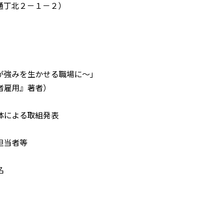
北２－１－２）
生かせる職場に～」
雇用』著者）
による取組発表
担当者等
名