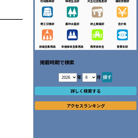
地域振興部
環境生活部
共生社会推進部
福祉保健部
商工労働部
農林水産部
県土整備部
会計局
県議会事務局
各種委員会事務局
教育委員会
警察本部
掲載時期で検索
年
月
詳しく検索する
アクセスランキング