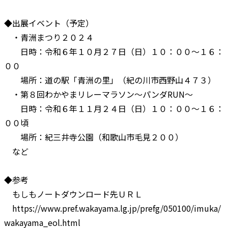
◆出展イベント（予定）
・青洲まつり２０２４
日時：令和６年１０月２７日（日）１０：００～１６：
００
場所：道の駅「青洲の里」（紀の川市西野山４７３）
・第８回わかやまリレーマラソン～パンダRUN～
日時：令和６年１１月２４日（日）１０：００～１６：
００頃
場所：紀三井寺公園（和歌山市毛見２００）
など
◆参考
もしもノートダウンロード先ＵＲＬ
https://www.pref.wakayama.lg.jp/prefg/050100/imuka/
wakayama_eol.html