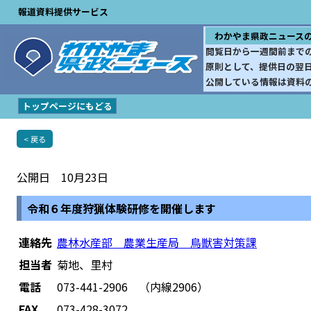
報道資料提供サービス
わかやま県政ニュース
閲覧日から一週間前まで
原則として、提供日の翌
公開している情報は資料
トップページにもどる
< 戻る
公開日 10月23日
令和６年度狩猟体験研修を開催します
連絡先
農林水産部 農業生産局 鳥獣害対策課
担当者
菊地、里村
電話
073-441-2906 （内線2906）
FAX
073-428-3072