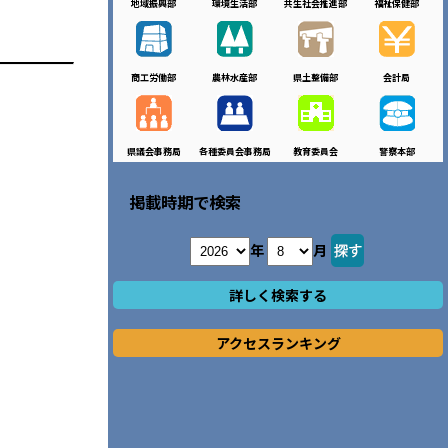
地域振興部
環境生活部
共生社会推進部
福祉保健部
商工労働部
農林水産部
県土整備部
会計局
県議会事務局
各種委員会事務局
教育委員会
警察本部
掲載時期で検索
年
月
詳しく検索する
アクセスランキング