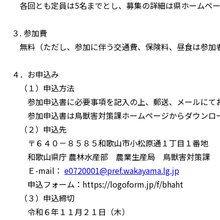
各回とも定員は5名までとし、募集の詳細は県ホームペー
３. 参加費
無料（ただし、参加に伴う交通費、保険料、昼食は参加
４．お申込み
（１）申込方法
参加申込書に必要事項を記入の上、郵送、メールにてお
参加申込書は鳥獣害対策課ホームページからダウンロ
（２）申込先
〒６４０－８５８５和歌山市小松原通１丁目１番地
和歌山県庁 農林水産部 農業生産局 鳥獣害対策課
Ｅ-mail：
e0720001@pref.wakayama.lg.jp
申込フォーム：https://logoform.jp/f/bhaht
（３）申込締切
令和６年１１月２１日（木）