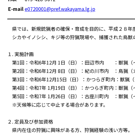
E-mail
e0720001@pref.wakayama.lg.jp
県では、新規銃猟者の確保・育成を目的に、平成２８年度
シカやイノシシ、キジ等の狩猟現場や、捕獲された鳥獣
１. 実施計画
第1回：令和6年12月 1日（日）：田辺市内 ：獣猟（
第2回：令和6年12月 8日（日）：紀の川市内 ：鳥猟（
第3回：令和6年12月15日（日）：かつらぎ町内：獣猟
第4回：令和7年 1月19日（日）：かつらぎ町内：獣猟（
第5回：令和7年 1月26日（日）：古座川町内 ：獣猟（
※天候等に応じて中止する場合があります。
２. 定員及び参加資格
県内在住の狩猟に興味がある方、狩猟経験の浅い方等。