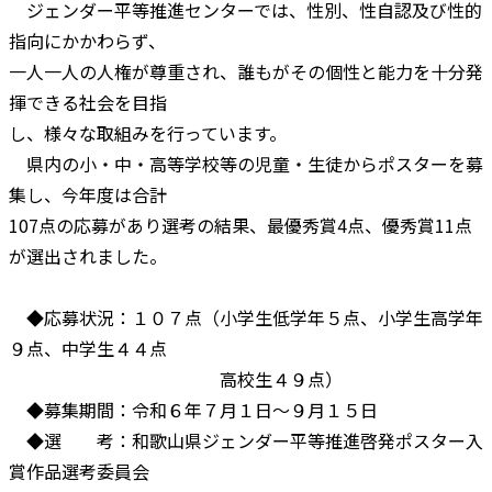
ジェンダー平等推進センターでは、性別、性自認及び性的
指向にかかわらず、
一人一人の人権が尊重され、誰もがその個性と能力を十分発
揮できる社会を目指
し、様々な取組みを行っています。
県内の小・中・高等学校等の児童・生徒からポスターを募
集し、今年度は合計
107点の応募があり選考の結果、最優秀賞4点、優秀賞11点
が選出されました。
◆応募状況：１０７点（小学生低学年５点、小学生高学年
９点、中学生４４点
高校生４９点）
◆募集期間：令和６年７月１日～９月１５日
◆選 考：和歌山県ジェンダー平等推進啓発ポスター入
賞作品選考委員会