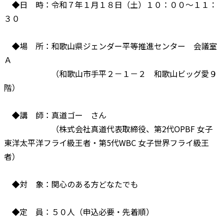
◆日 時：令和７年１月１８日（土）１０：００～１１：
３０
◆場 所：和歌山県ジェンダー平等推進センター 会議室
Ａ
（和歌山市手平２－１－２ 和歌山ビッグ愛９
階）
◆講 師：真道ゴー さん
（株式会社真道代表取締役、第2代OPBF 女子
東洋太平洋フライ級王者・第5代WBC 女子世界フライ級王
者）
◆対 象：関心のある方どなたでも
◆定 員：５０人（申込必要・先着順）