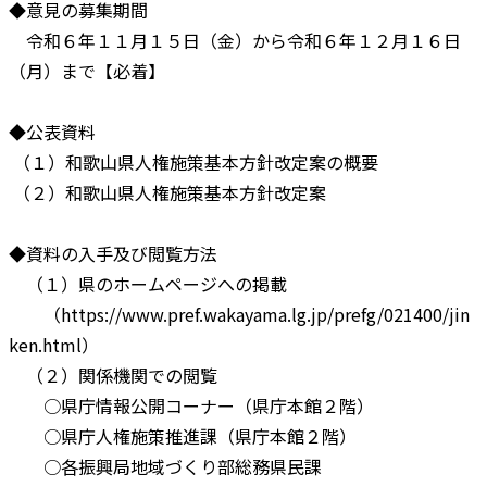
◆意見の募集期間
令和６年１１月１５日（金）から令和６年１２月１６日
（月）まで【必着】
◆公表資料
（１）和歌山県人権施策基本方針改定案の概要
（２）和歌山県人権施策基本方針改定案
◆資料の入手及び閲覧方法
（１）県のホームページへの掲載
（https://www.pref.wakayama.lg.jp/prefg/021400/jin
ken.html）
（２）関係機関での閲覧
○県庁情報公開コーナー（県庁本館２階）
○県庁人権施策推進課（県庁本館２階）
○各振興局地域づくり部総務県民課