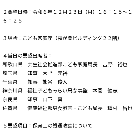
２要望日時：令和６年１２月２３日（月）１６：１５～１
６：２５
３場所：こども家庭庁（霞が関ビルディング２２階）
４当日の要望出席者：
和歌山県 共生社会推進部こども家庭局長 吉野 裕也
埼玉県 知事 大野 元裕
千葉県 知事 熊谷 俊人
神奈川県 福祉子どもみらい局参事監 本間 健志
奈良県 知事 山下 真
佐賀県 健康福祉部男女参画・こども局長 種村 昌也
５要望項目：保育士の処遇改善について