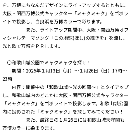
を、万博にちなんだデザインにライトアップするとともに、
大阪・関西万博公式キャラクター「ミャクミャク」をゴボラ
イトで投影し、白良浜を万博カラーで彩ります。
また、ライトアップ期間中、大阪・関西万博オフ
ィシャルテーマソング「この地球(ほし)の続きを」を流し、
光と歌で万博をＰＲします。
〇和歌山城公園でミャクミャクを探せ！
期間：2025年１月13日（月）～１月26日（日）17時～
23時
内容：開催中の「和歌山城～光の回廊～」とタイアップ
し、和歌山城内のどこかに大阪・関西万博公式キャラクター
「ミャクミャク」をゴボライトで投影します。和歌山城公園
内に投影された「ミャクミャク」を探してみてください！
また、最終日の１月26日には和歌山城天守閣も
万博カラーに染まります。