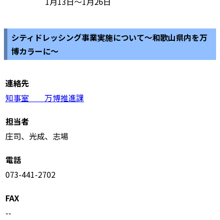
1月13日～1月26日
シティドレッシング事業実施について～和歌山県内を万
博カラーに～
連絡先
知事室 万博推進課
担当者
庄司、光成、志場
電話
073-441-2702
FAX
--