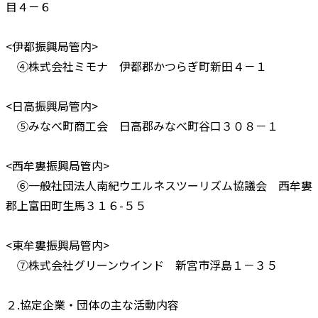
目４－６
<伊都振興局管内>
④株式会社ミモナ 伊都郡かつらぎ町新田４－１
<日高振興局管内>
⑤みなべ町商工会 日高郡みなべ町谷口３０８－１
<西牟婁振興局管内>
⑥一般社団法人南紀ウエルネスツーリズム協議会 西牟婁
郡上富田町生馬３１６-５５
<東牟婁振興局管内>
⑦株式会社グリーンウインド 新宮市浮島１－３５
２.協定企業・団体の主な活動内容