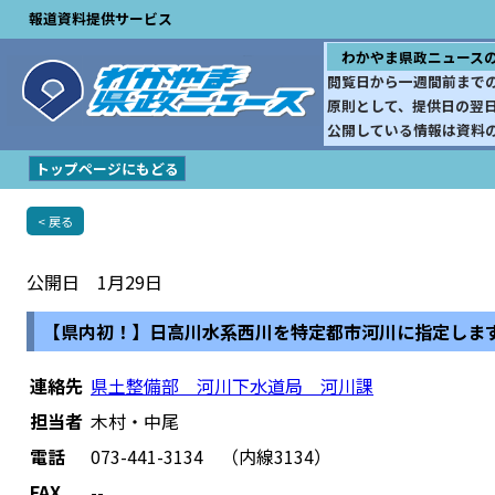
報道資料提供サービス
わかやま県政ニュース
閲覧日から一週間前まで
原則として、提供日の翌
公開している情報は資料
トップページにもどる
< 戻る
公開日 1月29日
【県内初！】日高川水系西川を特定都市河川に指定しま
連絡先
県土整備部 河川下水道局 河川課
担当者
木村・中尾
電話
073-441-3134 （内線3134）
FAX
--