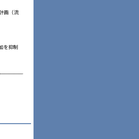
計画（流
加を抑制