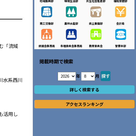
地域振興部
環境生活部
共生社会推進部
福祉保健部
商工労働部
農林水産部
県土整備部
会計局
む「流域
県議会事務局
各種委員会事務局
教育委員会
警察本部
掲載時期で検索
年
月
川水系西川
詳しく検索する
アクセスランキング
も活用し