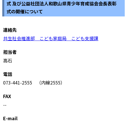
式 及び公益社団法人和歌山県青少年育成協会会長表彰
式の開催について
連絡先
共生社会推進部 こども家庭局 こども支援課
担当者
高石
電話
073-441-2555 （内線2555）
FAX
--
E-mail