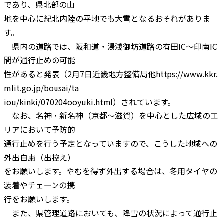
であり、県北部の山
地を中心に紀北内陸の平地でも大雪となるおそれがありま
す。
県内の道路では、阪和道・湯浅御坊道路の有田IC～印南IC
間が通行止めの可能
性があると発表（2月7日近畿地方整備局他https://www.kkr.
mlit.go.jp/bousai/ta
iou/kinki/070204ooyuki.html）されています。
なお、名神・新名神（京都～滋賀）を中心とした広域のエ
リアにおいて予防的
通行止めを行う予定となっていますので、こうした地域への
外出自粛（出控え）
をお願いします。やむを得ず外出する場合は、冬用タイヤの
装着やチェーンの携
行をお願いします。
また、県管理道路においても、降雪の状況によって通行止