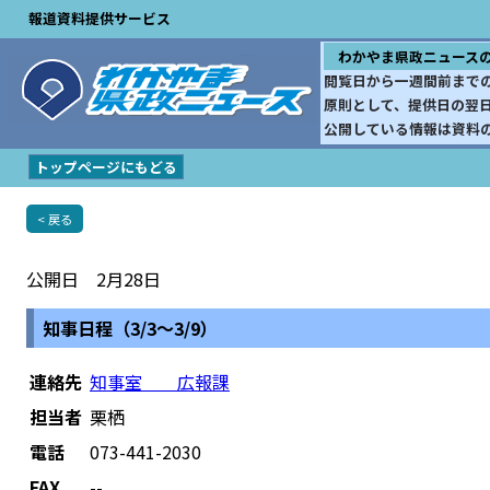
報道資料提供サービス
わかやま県政ニュース
閲覧日から一週間前まで
原則として、提供日の翌
公開している情報は資料
トップページにもどる
< 戻る
公開日 2月28日
知事日程（3/3～3/9）
連絡先
知事室 広報課
担当者
栗栖
電話
073-441-2030
FAX
--