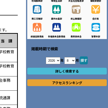
地域振興部
環境生活部
共生社会推進部
福祉保健部
商工労働部
農林水産部
県土整備部
会計局
ます。
県議会事務局
各種委員会事務局
教育委員会
警察本部
当 課
掲載時期で検索
学校教育
年
月
学校教育
詳しく検索する
会事務
アクセスランキング
流通課