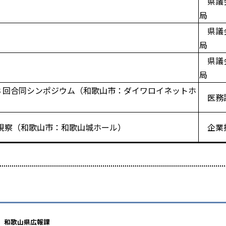
県議
局
県議
局
県議
局
回合同シンポジウム（和歌山市：ダイワロイネットホ
医
春視察（和歌山市：和歌山城ホール）
企業
和歌山県広報課