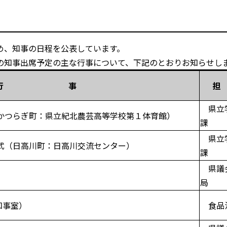
め、知事の日程を公表しています。
知事出席予定の主な行事について、下記のとおりお知らせし
行 事
担 
県立
かつらぎ町：県立紀北農芸高等学校第１体育館）
課
県立
式（日高川町：日高川交流センター）
課
県議
局
知事室）
食品