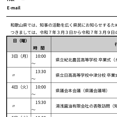
E-mail
和歌山県では、知事の活動を広く県民にお知らせするた
つきましては、令和７年３月３日から令和７年３月９日の
日（曜）
時 間
3日（月）
10:00
県立紀北農芸高等学校 卒業式（
～
13:30
〃
県立日高高等学校中津分校 卒業
～
4日（火）
10:00
県議会本会議（県議会議場）
～
15:30
〃
湯浅醤油有限会社の表敬訪問（
～