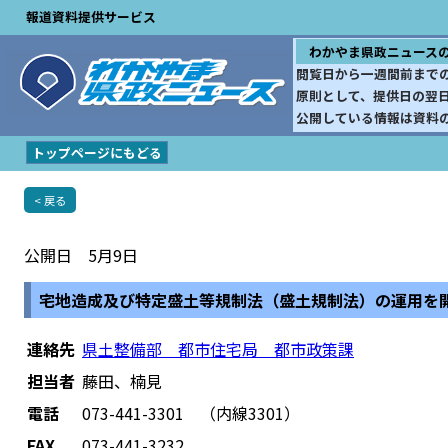
報道資料提供サービス
わかやま県政ニュース
閲覧日から一週間前まで
原則として、提供日の翌
公開している情報は資料
トップページにもどる
< 戻る
公開日 5月9日
宅地造成及び特定盛土等規制法（盛土規制法）の運用を
連絡先
県土整備部 都市住宅局 都市政策課
担当者
藤田、楠見
電話
073-441-3301 （内線3301）
FAX
073-441-3232