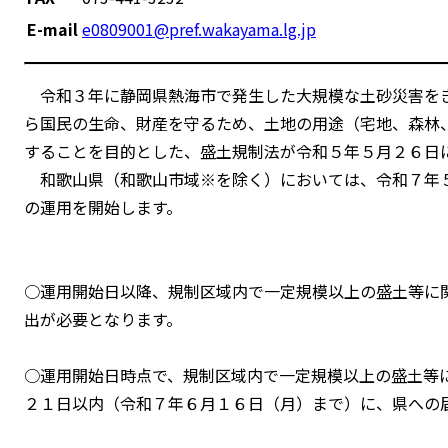
E-mail
e0809001@pref.wakayama.lg.jp
令和３年に静岡県熱海市で発生した大規模な土砂災害をき
ら国民の生命、財産を守るため、土地の用途（宅地、森林
することを目的とした、盛土規制法が令和５年５月２６日
和歌山県（和歌山市域※を除く）においては、令和７年５
の運用を開始します。
○運用開始日以降、規制区域内で一定規模以上の盛土等に
出が必要となります。
○運用開始日時点で、規制区域内で一定規模以上の盛土等
２１日以内（令和７年６月１６日（月）まで）に、県への