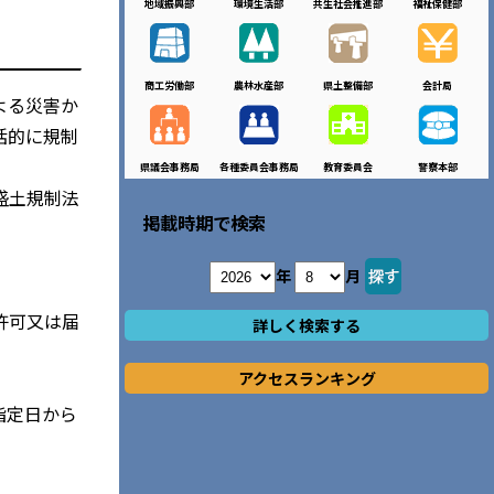
地域振興部
環境生活部
共生社会推進部
福祉保健部
商工労働部
農林水産部
県土整備部
会計局
よる災害か
括的に規制
県議会事務局
各種委員会事務局
教育委員会
警察本部
盛土規制法
掲載時期で検索
年
月
許可又は届
詳しく検索する
アクセスランキング
指定日から