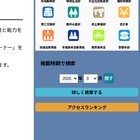
地域振興部
環境生活部
共生社会推進部
福祉保健部
商工労働部
農林水産部
県土整備部
会計局
性と能力を
ーナー」を
県議会事務局
各種委員会事務局
教育委員会
警察本部
掲載時期で検索
ます。
年
月
詳しく検索する
アクセスランキング