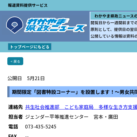
報道資料提供サービス
わかやま県政ニュース
閲覧日から一週間前まで
原則として、提供日の翌
公開している情報は資料
トップページにもどる
< 戻る
公開日 5月21日
期間限定「図書特設コーナー」を設置します！～男女共
連絡先
共生社会推進部 こども家庭局 多様な生き方支
担当者
ジェンダー平等推進センター 宮本・廣田
電話
073-435-5245
FAX
--