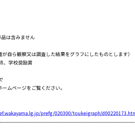
作品は含みません
童が自ら観察又は調査した結果をグラフにしたものとします）
点、学校奨励賞
で
ホームページをご覧ください。
ef.wakayama.lg.jp/prefg/020300/toukeigraph/d00220173.ht