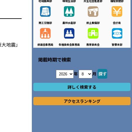
地域振興部
環境生活部
共生社会推進部
福祉保健部
商工労働部
農林水産部
県土整備部
会計局
巨大地震」
県議会事務局
各種委員会事務局
教育委員会
警察本部
掲載時期で検索
年
月
詳しく検索する
アクセスランキング