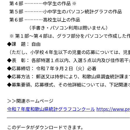
第４部 …………中学生の作品 ※
第５部 …………小中学生のパソコン統計グラフの作品
第６部 …………高校生以上の作品
（手書き・パソコン利用は問いません）
※ 第１部～第４部は、グラフ部分をパソコンで作成した
◆課 題： 自由
（ただし、小学校４年生以下の児童の応募については、児
◆表 彰： 各部特選１点以内、入選５点以内及び佳作若干
◆応募締切： 令和７年９月２日（火）必着
◆応募方法： 郵送又は持参により、和歌山県調査統計課ま
◆募集要領、応募様式、その他詳細については、下記関連
＞＞関連ホームページ
令和７年度和歌山県統計グラフコンクール
https://www.pr
このデータがダウンロードできます。