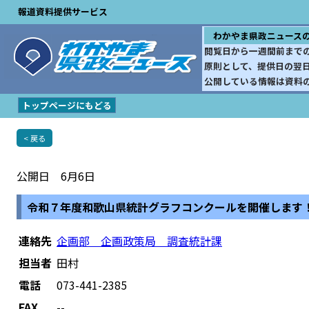
報道資料提供サービス
わかやま県政ニュース
閲覧日から一週間前まで
原則として、提供日の翌
公開している情報は資料
トップページにもどる
< 戻る
公開日 6月6日
令和７年度和歌山県統計グラフコンクールを開催します
連絡先
企画部 企画政策局 調査統計課
担当者
田村
電話
073-441-2385
FAX
--