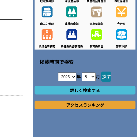
地域振興部
環境生活部
共生社会推進部
福祉保健部
商工労働部
農林水産部
県土整備部
会計局
。
県議会事務局
各種委員会事務局
教育委員会
警察本部
掲載時期で検索
年
月
詳しく検索する
アクセスランキング