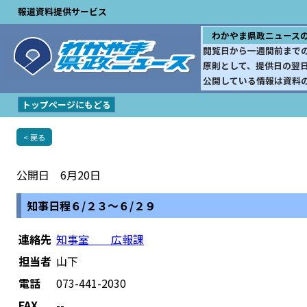
報道資料提供サービス
わかやま県政ニュース
閲覧日から一週間前まで
原則として、提供日の翌
公開している情報は資料
トップページにもどる
< 戻る
公開日 6月20日
知事日程６/２３～６/２９
連絡先
知事室 広報課
担当者
山下
電話
073-441-2030
FAX
--