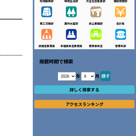
地域振興部
環境生活部
共生社会推進部
福祉保健部
商工労働部
農林水産部
県土整備部
会計局
県議会事務局
各種委員会事務局
教育委員会
警察本部
掲載時期で検索
年
月
詳しく検索する
アクセスランキング