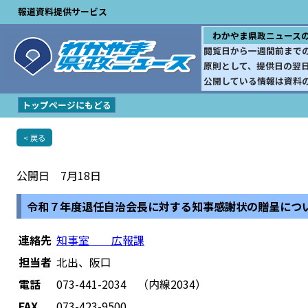
報道資料提供サービス
わかやま県政ニュース
閲覧日から一週間前まで
原則として、提供日の翌
公開している情報は資料
トップページにもどる
< 戻る
公開日 7月18日
令和７年度退任自治会長に対する知事感謝状の贈呈につ
連絡先
知事室 広報課
担当者
北出、阪口
電話
073-441-2034 （内線2034）
FAX
073-423-9500