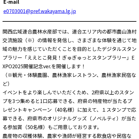
E-mail
e0703001@pref.wakayama.lg.jp
関西広域連合農林水産部では、連合エリア内の都市農山漁村
交流施設（※）の情報を発信し、さまざまな体験を通じて地
域の魅力を感じていただくことを目的としたデジタルスタン
プラリー「ええとこ発見！ぎゅぎゅっとスタンプラリー」E
XPO2025開催記念ver.を開催します！
（※観光・体験農園、農林漁家レストラン、農林漁家民宿な
ど）
イベントをより楽しんでいただくため、2府県以上のスタン
プを3つ集めると1口応募できる、府県の特産物が当たるプ
レゼントキャンペーン（40名様）に加えて、１スタンプで応
募できる、府県市のオリジナルグッズ（ノベルティ）が当た
る参加賞（50名様）もご用意しております。
農産物の収穫体験、農家や漁師が経営する飲食店や民宿な