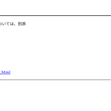
ついては、別添
x.html