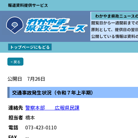
報道資料提供サービス
わかやま県政ニュース
閲覧日から一週間前まで
原則として、提供日の翌
公開している情報は資料
トップページにもどる
< 戻る
公開日 7月26日
交通事故発生状況（令和７年上半期）
連絡先
警察本部 広報県民課
担当者
橋本
電話
073-423-0110
FAX
--