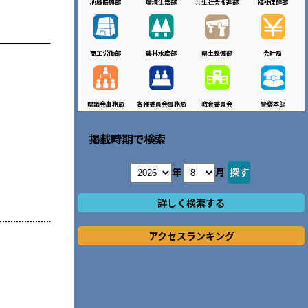
地域振興部
環境生活部
共生社会推進部
福祉保健部
商工労働部
農林水産部
県土整備部
会計局
県議会事務局
各種委員会事務局
教育委員会
警察本部
掲載時期で検索
年
月
詳しく検索する
アクセスランキング