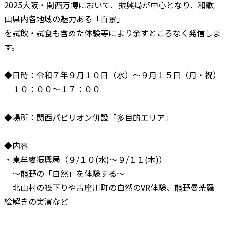
2025大阪・関西万博において、振興局が中心となり、和歌
山県内各地域の魅力ある「百景」
を試飲・試食も含めた体験等により余すところなく発信しま
す。
◆日時：令和７年９月１０日（水）～９月１５日（月・祝）
１０：００～１７：００
◆場所：関西パビリオン併設「多目的エリア」
◆内容
・東牟婁振興局（９/１０(水)～９/１１(木)）
～熊野の「自然」を体験する～
北山村の筏下りや古座川町の自然のVR体験、熊野曼荼羅
絵解きの実演など