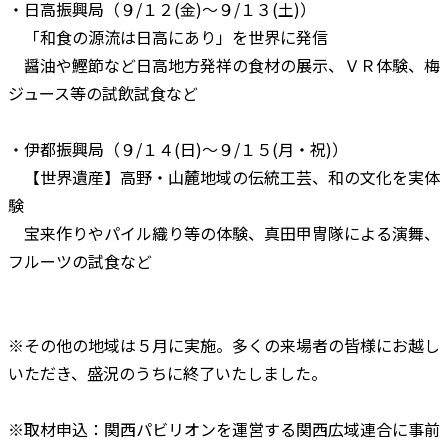
・日高振興局（９/１２(金)～９/１３(土)）
「和食の源流は日高にあり」を世界に発信
醤油や鰹節など日高地方発祥の食材の展示、ＶＲ体験、梅
ジュース等の試飲試食など
・伊都振興局（９/１４(日)～９/１５(月・祝)）
【世界遺産】高野・山麓地域の伝統工芸、和の文化を実体
験
宝来作りやパイル織り等の体験、真田甲冑隊による演舞、
フルーツの試食など
※その他の地域は５月に実施。多くの来場者の皆様にお越し
いただき、盛況のうちに終了いたしました。
※取材申込：関西パビリオンを運営する関西広域連合に事前