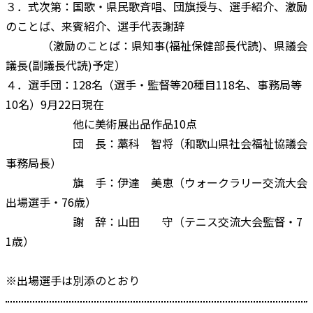
３．式次第：国歌・県民歌斉唱、団旗授与、選手紹介、激励
のことば、来賓紹介、選手代表謝辞
（激励のことば：県知事(福祉保健部長代読)、県議会
議長(副議長代読)予定）
４．選手団：128名（選手・監督等20種目118名、事務局等
10名）9月22日現在
他に美術展出品作品10点
団 長：藁科 智将（和歌山県社会福祉協議会
事務局長）
旗 手：伊達 美恵（ウォークラリー交流大会
出場選手・76歳）
謝 辞：山田 守（テニス交流大会監督・7
1歳）
※出場選手は別添のとおり