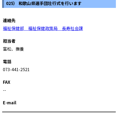
025） 和歌山県選手団壮行式を行います
連絡先
福祉保健部 福祉保健政策局 長寿社会課
担当者
富松、撫養
電話
073-441-2521
FAX
--
E-mail