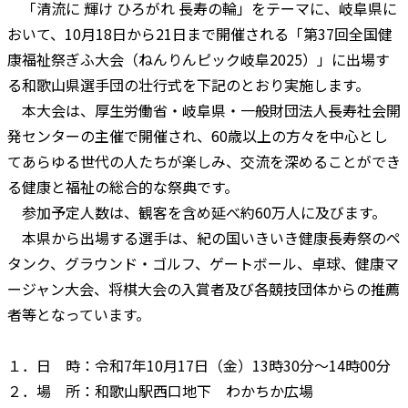
「清流に 輝け ひろがれ 長寿の輪」をテーマに、岐阜県に
おいて、10月18日から21日まで開催される「第37回全国健
康福祉祭ぎふ大会（ねんりんピック岐阜2025）」に出場す
る和歌山県選手団の壮行式を下記のとおり実施します。
本大会は、厚生労働省・岐阜県・一般財団法人長寿社会開
発センターの主催で開催され、60歳以上の方々を中心とし
てあらゆる世代の人たちが楽しみ、交流を深めることができ
る健康と福祉の総合的な祭典です。
参加予定人数は、観客を含め延べ約60万人に及びます。
本県から出場する選手は、紀の国いきいき健康長寿祭のペ
タンク、グラウンド・ゴルフ、ゲートボール、卓球、健康マ
ージャン大会、将棋大会の入賞者及び各競技団体からの推薦
者等となっています。
１．日 時：令和7年10月17日（金）13時30分～14時00分
２．場 所：和歌山駅西口地下 わかちか広場