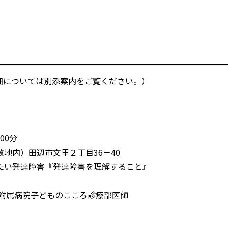
細については別添案内をご覧ください。）
00分
内）田辺市文里２丁目36－40
い発達障害『発達障害を理解すること』
院子どものこころ診療部医師
）