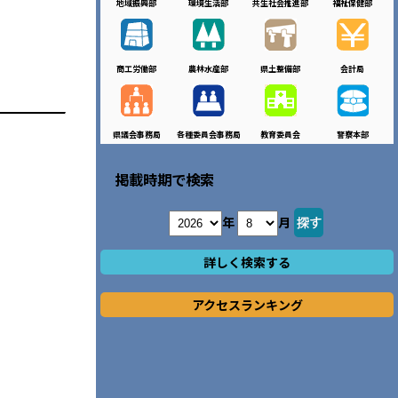
地域振興部
環境生活部
共生社会推進部
福祉保健部
商工労働部
農林水産部
県土整備部
会計局
県議会事務局
各種委員会事務局
教育委員会
警察本部
掲載時期で検索
年
月
詳しく検索する
アクセスランキング