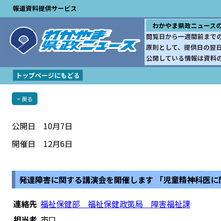
報道資料提供サービス
わかやま県政ニュース
閲覧日から一週間前まで
原則として、提供日の翌
公開している情報は資料
トップページにもどる
< 戻る
公開日 10月7日
開催日 12月6日
発達障害に関する講演会を開催します 「児童精神科医に
連絡先
福祉保健部 福祉保健政策局 障害福祉課
担当者
市口