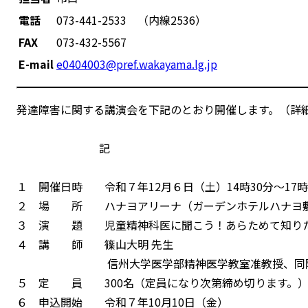
電話
073-441-2533 （内線2536）
FAX
073-432-5567
E-mail
e0404003@pref.wakayama.lg.jp
発達障害に関する講演会を下記のとおり開催します。（詳
記
１ 開催日時 令和７年12月６日（土）14時30分～17時
２ 場 所 ハナヨアリーナ（ガーデンホテルハナヨ敷地
３ 演 題 児童精神科医に聞こう！あらためて知りた
４ 講 師 篠山大明 先生
信州大学医学部精神医学教室准教授、同附属病
５ 定 員 300名（定員になり次第締め切ります。
６ 申込開始 令和７年10月10日（金）