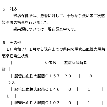
５ 対応
御坊保健所は、患者に対して、十分な手洗い等二次感
染予防の指導を行いました。
感染源については、現在調査中です。
６ その他
１）令和７年１月から現在までの県内の腸管出血性大腸菌
感染症発生状況
│ │患者数 │無症状保菌者 │
計 │
｜ 腸管出血性大腸菌Ｏ１５７│２０ │ ８
│２８ │
｜ 腸管出血性大腸菌Ｏ１４６│ ０ │ １ │
１ │
｜ 腸管出血性大腸菌Ｏ１０３│ ０ │ １ │