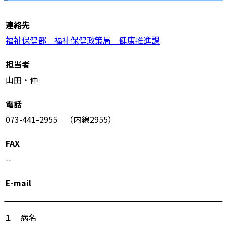
連絡先
福祉保健部 福祉保健政策局 健康推進課
担当者
山田・仲
電話
073-441-2955 （内線2955）
FAX
--
E-mail
１ 病名