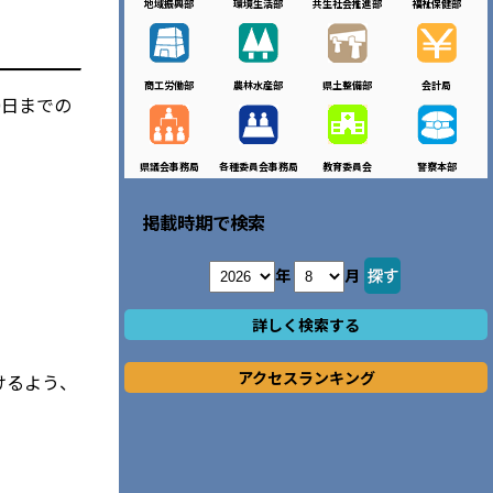
地域振興部
環境生活部
共生社会推進部
福祉保健部
商工労働部
農林水産部
県土整備部
会計局
0日までの
県議会事務局
各種委員会事務局
教育委員会
警察本部
掲載時期で検索
年
月
詳しく検索する
アクセスランキング
けるよう、