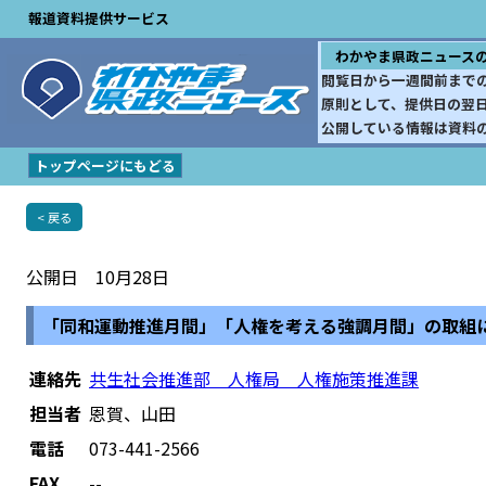
報道資料提供サービス
わかやま県政ニュース
閲覧日から一週間前まで
原則として、提供日の翌
公開している情報は資料
トップページにもどる
< 戻る
公開日 10月28日
「同和運動推進月間」「人権を考える強調月間」の取組
連絡先
共生社会推進部 人権局 人権施策推進課
担当者
恩賀、山田
電話
073-441-2566
FAX
--